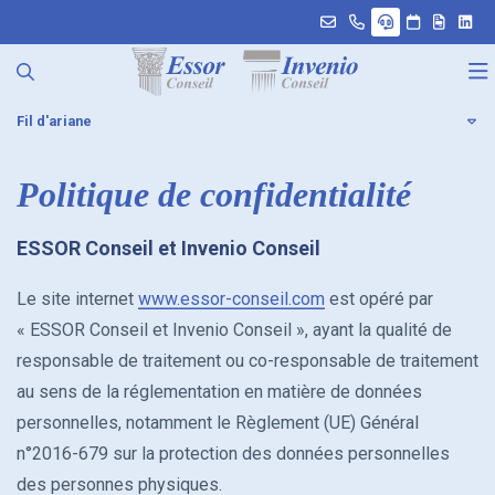
linke
Fil d'ariane
Le cabinet
Politique de confidentialité
Nos services
Notre histoire
ESSOR Conseil et Invenio Conseil
Nos offres
Nos bureaux
INVESTISSEMENTS IMMOBILIERS
Le site internet
www.essor-conseil.com
est opéré par
Vos actus patrimoine
Nos équipes
Dispositif LLI
Bilan patrimonial
« ESSOR Conseil et Invenio Conseil », ayant la qualité de
responsable de traitement ou co-responsable de traitement
Blog
Nos partenaires
Loi Jeanbrun – Statut du bailleur privé
Courtage crédit
Actualités
au sens de la réglementation en matière de données
personnelles, notamment le Règlement (UE) Général
Accès client
Nous rejoindre
PLACEMENTS FINANCIERS
Assistance à la déclaration d’impôts
Bourse
n°2016-679 sur la protection des données personnelles
des personnes physiques.
Assurance-vie
Simulateurs