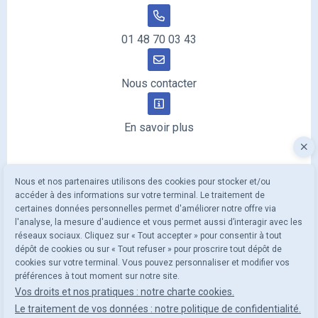
01 48 70 03 43
Nous contacter
En savoir plus
Être rappelé
Prendre RDV
Nous et nos partenaires utilisons des cookies pour stocker et/ou
accéder à des informations sur votre terminal. Le traitement de
© 2026 Site réalisé par Les Echos Publishing
Simuler votre projet
certaines données personnelles permet d'améliorer notre offre via
Administration
l'analyse, la mesure d'audience et vous permet aussi d’interagir avec les
Plan du site
01 48 70 03 43
réseaux sociaux. Cliquez sur « Tout accepter » pour consentir à tout
Mentions légales et RGPD
dépôt de cookies ou sur « Tout refuser » pour proscrire tout dépôt de
Gestion des cookies
Nous contacter
cookies sur votre terminal. Vous pouvez personnaliser et modifier vos
Charte cookies
préférences à tout moment sur notre site.
Politique de confidentialité
Chatbot
Vos droits et nos pratiques : notre charte cookies.
Le traitement de vos données : notre politique de confidentialité.
Haut de page