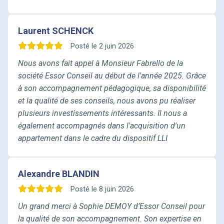
Laurent SCHENCK
Posté le 2 juin 2026
Nous avons fait appel à Monsieur Fabrello de la
société Essor Conseil au début de l'année 2025. Grâce
à son accompagnement pédagogique, sa disponibilité
et la qualité de ses conseils, nous avons pu réaliser
plusieurs investissements intéressants. Il nous a
également accompagnés dans l'acquisition d'un
appartement dans le cadre du dispositif LLI
(appartement qui est loué depuis plusieurs mois et
bien géré par la société GreenCity). Nous avons
Alexandre BLANDIN
particulièrement apprécié son professionnalisme, sa
clarté dans les explications et son suivi tout au long
Posté le 8 juin 2026
de nos projets. Nous le recommandons sans
Un grand merci à Sophie DEMOY d’Essor Conseil pour
hésitation.
la qualité de son accompagnement. Son expertise en