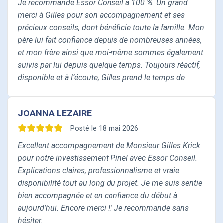
Je recommande Essor Conseil à 100 %. Un grand
merci à Gilles pour son accompagnement et ses
précieux conseils, dont bénéficie toute la famille. Mon
père lui fait confiance depuis de nombreuses années,
et mon frère ainsi que moi-même sommes également
suivis par lui depuis quelque temps. Toujours réactif,
disponible et à l’écoute, Gilles prend le temps de
répondre à chaque question avec bienveillance. Un
grand merci à toute l’équipe pour leur disponibilité,
JOANNA LEZAIRE
leur gentillesse et leur accompagnement au
quotidien. C’est une véritable relation de confiance,
Posté le 18 mai 2026
que je recommande sans hésitation !
Excellent accompagnement de Monsieur Gilles Krick
pour notre investissement Pinel avec Essor Conseil.
Explications claires, professionnalisme et vraie
disponibilité tout au long du projet. Je me suis sentie
bien accompagnée et en confiance du début à
aujourd’hui. Encore merci !! Je recommande sans
hésiter.