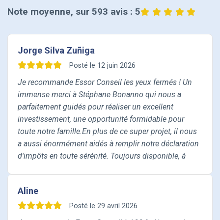
Note moyenne, sur 593 avis : 5
Jorge Silva Zuñiga
Posté le 12 juin 2026
Je recommande Essor Conseil les yeux fermés ! Un
immense merci à Stéphane Bonanno qui nous a
parfaitement guidés pour réaliser un excellent
investissement, une opportunité formidable pour
toute notre famille. ​En plus de ce super projet, il nous
a aussi énormément aidés à remplir notre déclaration
d'impôts en toute sérénité. Toujours disponible, à
l'écoute et d'une grande bienveillance, c'est un vrai
soulagement d'être aussi bien accompagnés. ​Merci à
Aline
toute l'équipe pour leur gentillesse au quotidien. C'est
une vraie relation de confiance, vous pouvez y aller
Posté le 29 avril 2026
sans hésiter !