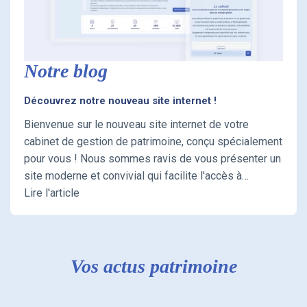
Notre blog
Découvrez notre nouveau site internet !
Bienvenue sur le nouveau site internet de votre
cabinet de gestion de patrimoine, conçu spécialement
pour vous ! Nous sommes ravis de vous présenter un
site moderne et convivial qui facilite l'accès à
l'information et aux services dont vous avez besoin.
Lire l'article
En tant que conseiller(s) en gestion de patrimoine
notre priorité est de vous offrir un accompagnement
de qualité, et notre site a été repensé pour refléter
cette mission.
Vos actus patrimoine